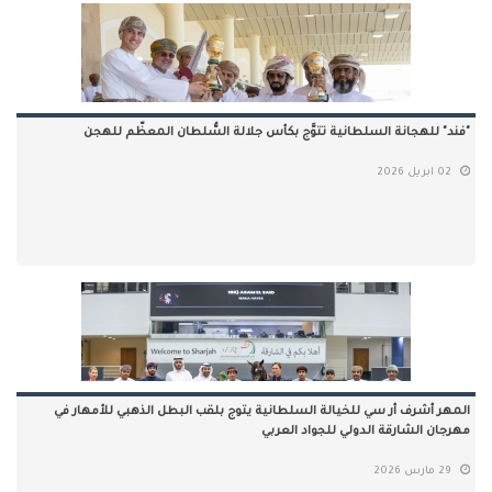
"فند" للهجانة السلطانية تتوَّج بكأس جلالة السُّلطان المعظّم للهجن
02 ابريل 2026
المهر أشرف أر سي للخيالة السلطانية يتوج بلقب البطل الذهبي للأمهار في
مهرجان الشارقة الدولي للجواد العربي
29 مارس 2026