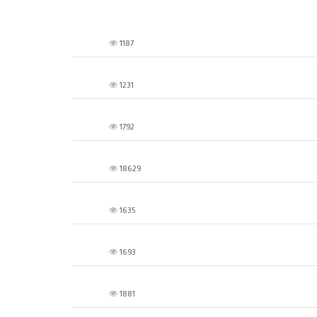
1187
1231
1792
18629
1635
1693
1881