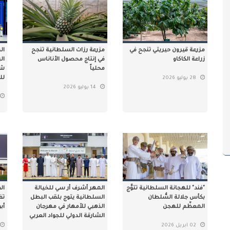
مزرعة قيرون حيريتي تنجح في
مزرعة رزات السلطانية تنجح
ال
زراعة الكاكاو
في إنتاج محصول الأناناس
محلياً
شه
لل
28 يوليو 2026
14 يوليو 2026
"فند" للهجانة السلطانية تتوَّج
المهر أشرف أر سي للخيالة
ال
بكأس جلالة السُّلطان
السلطانية يتوج بلقب البطل
تف
المعظّم للهجن
الذهبي للأمهار في مهرجان
أب
الشارقة الدولي للجواد العربي
02 ابريل 2026