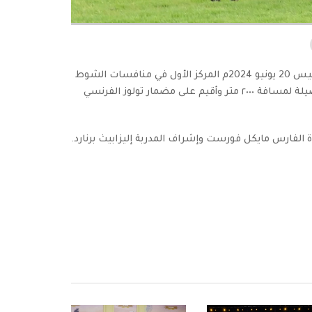
حققت المهرة الرشا للخيالة السلطانية مساء يوم الخميس 20 يونيو 2024م المركز الأول في منافسات الشوط
السابع شوط التكافؤ والذي خصص للخيول العربية الأصيلة لمسافة ٢٠٠٠ متر وأقيم على مضمار تولوز الفرنسي
فارس مايكل فورست وإشراف المدربة إليزابيث برنارد.