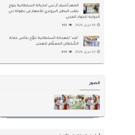
المهر أشرف أر سي للخيالة السلطانية يتوج
بلقب البطل البرونزي للأمهار في بطولة دبي
الدولية للجواد العربي
06 ابريل 2026
965
"فند" للهجانة السلطانية تتوَّج بكأس جلالة
السُّلطان المعظّم للهجن
02 ابريل 2026
836
الصور