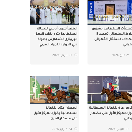
منشآت السلطانية بشؤون
المهر أشرف أر سي للخيالة
البلاط السلطاني تحصد 5
السلطانية يتوج بلقب البطل
ادات للامتثال العُمراني
البرونزي للأمهار في بطولة
مباني
دبي الدولية للجواد العربي
25 مايو 2026
06 ابريل 2026
فرس عزة للخيالة السلطانية
الحصان مثابر للخيالة
وز بالمركز الأول على مضمار
السلطانية يفوز بالمركز الأول
وظبي
على مضمار العين
08 مارس 2026
24 فبراير 2026