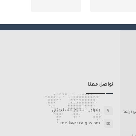
تواصل معنا
شؤون البلاط السلطاني
ي زراعة
media@rca.gov.om