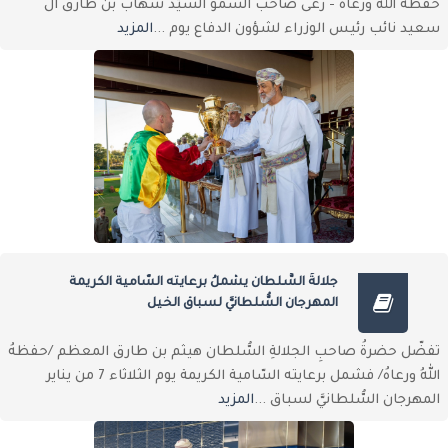
حفظهُ اللهُ ورعاهُ - رعى صاحب السمو السيّد شهاب بن طارق آل
سعيد نائب رئيس الوزراء لشؤون الدفاع يوم ...
المزيد
جلالةُ السُّلطان يشملُ برعايته السّامية الكريمة
المهرجان السُّلطانيَّ لسباق الخيل
تفضّل حضرةُ صاحبِ الجلالةِ السُّلطان هيثم بن طارق المعظم /حفظهُ
اللهُ ورعاهُ/ فشمل برعايته السّامية الكريمة يوم الثلاثاء 7 من يناير
المهرجان السُّلطانيَّ لسباق ...
المزيد