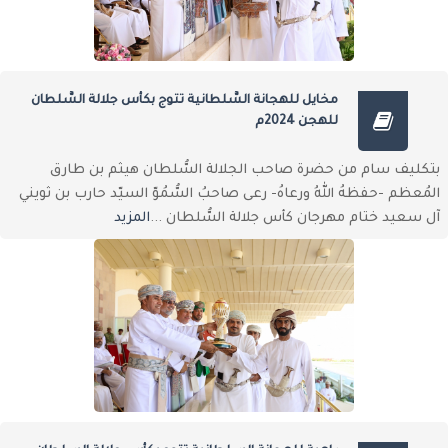
مخايل للهجانة السُّلطانية تتوج بكأس جلالة السُّلطان
للهجن 2024م
بتكليف سام من حضرة صاحب الجلالة السُّلطان هيثم بن طارق
المُعظم -حفظهُ اللهُ ورعاهُ- رعى صاحبُ السُّمُوّ السيّد حارب بن ثويني
آل سعيد ختام مهرجان كأس جلالة السُّلطان ...
المزيد