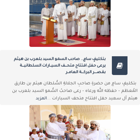
بتكليفٍ سامٍ.. صاحب السمو السيد بلعرب بن هيثم
يرعى حفل افتتاح متحـــف السيــارات السلطانيـــة
بقصــــر البركـــة العامــر
بتكليفٍ سامٍ من حضرةِ صاحبِ الجلالةِ السُّلطان هيثم بن طارق
المُعظم - حفظه الله ورعاه - رعى صاحبُ السُّمو السيد بلعرب بن
هيثم آل سعيد حفل افتتاح متحف السيارات ...
المزيد