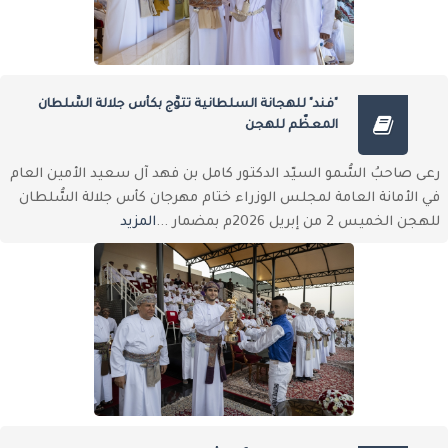
"فند" للهجانة السلطانية تتوَّج بكأس جلالة السُّلطان
المعظّم للهجن
رعى صاحبُ السُّمو السيّد الدكتور كامل بن فهد آل سعيد الأمين العام
في الأمانة العامة لمجلس الوزراء ختام مهرجان كأس جلالة السُّلطان
للهجن الخميس 2 من إبريل 2026م بمضمار ...
المزيد