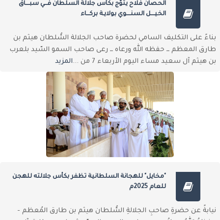
الحصان فلاح يتوّج بكأس جلالة السلطان فـــي سبــــاق
الخيــــل السنــــوي بولايـة بركـــاء
بناءً على التكليف السامي لحضرة صاحب الجلالة السُّلطان هيثم بن
طارق المعظم ــ حفظه الله ورعاه ــ رعى صاحب السمو السّيد بلعرب
بن هيثم آل سعيد مساء اليوم الأربعاء 7 من ...
المزيد
"مخايل" للهجانة السلطانية تظفر بكأس جلالته للهجن
للعام 2025م
نيابةً عن حضرةِ صاحبِ الجلالةِ السُّلطان هيثم بن طارق المُعظم -