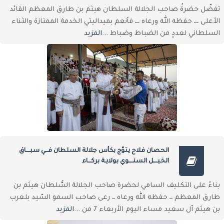
تفضّل حضرةُ صاحب الجلالة السلطان هيثم بن طارق المعظم القائد
الأعلى ـــ حفظه الله ورعاه ـــ فأنعم بميداليتي الخدمة الممتازة والثناء
السلطاني لعددٍ من الضباط وضباط ...
المزيد
الحصان فلاح يتوّج بكأس جلالة السلطان فـــي سبــــاق
الخيــــل السنــــوي بولايـة بركـــاء
بناءً على التكليف السامي لحضرة صاحب الجلالة السُّلطان هيثم بن
طارق المعظم ــ حفظه الله ورعاه ــ رعى صاحب السمو السّيد بلعرب
بن هيثم آل سعيد مساء اليوم الأربعاء 7 من ...
المزيد