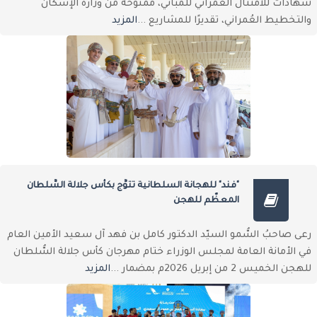
شهادات للامتثال العُمراني للمباني، ممنوحة من وزارة الإسكان
والتخطيط العُمراني، تقديرًا للمشاريع ...
المزيد
"فند" للهجانة السلطانية تتوَّج بكأس جلالة السُّلطان
المعظّم للهجن
رعى صاحبُ السُّمو السيّد الدكتور كامل بن فهد آل سعيد الأمين العام
في الأمانة العامة لمجلس الوزراء ختام مهرجان كأس جلالة السُّلطان
للهجن الخميس 2 من إبريل 2026م بمضمار ...
المزيد