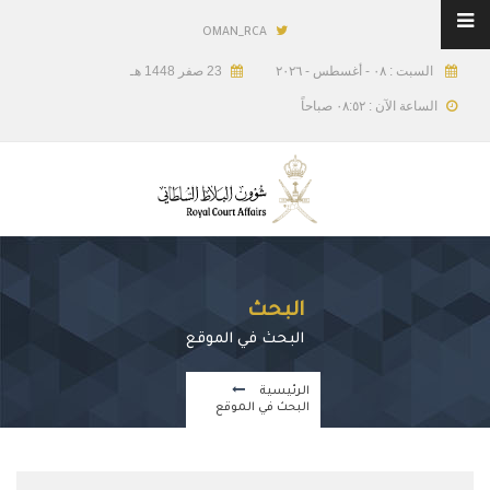
OMAN_RCA
السبت : ٠٨ - أغسطس - ٢٠٢٦
23 صفر 1448 هـ
الساعة الآن : ٠٨:٥٢ صباحاً
البحث
البحث في الموقع
الرئيسية
البحث في الموقع