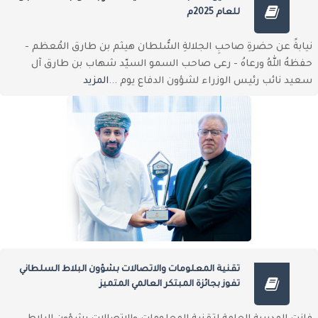
للعام 2025م
نيابةً عن حضرةِ صاحبِ الجلالةِ السُّلطان هيثم بن طارق المُعظم -
حفظهُ اللهُ ورعاهُ - رعى صاحب السمو السيّد شهاب بن طارق آل
سعيد نائب رئيس الوزراء لشؤون الدفاع يوم ...
المزيد
تقنية المعلومات والاتصالات بشؤون البلاط السلطاني
تفوز بجائزة المبتكر العالمي المتميز